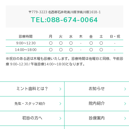
〒779-3223 名西郡石井町高川原字高川原1618-1
TEL:088-674-0064
診療時間
月
火
水
木
金
土
日・祝
9:00〜12:30
○
○
○
-
○
○
-
14:00〜18:00
○
○
○
-
○
○
-
※祝日のある週は木曜も診療いたします。診療時間は他曜日と同様、午前診
療 9:00~12:30 / 午後診療14:00〜18:00となります。
ミント歯科とは？
お知らせ
院内紹介
先生・スタッフ紹介
初診の方へ
診療案内