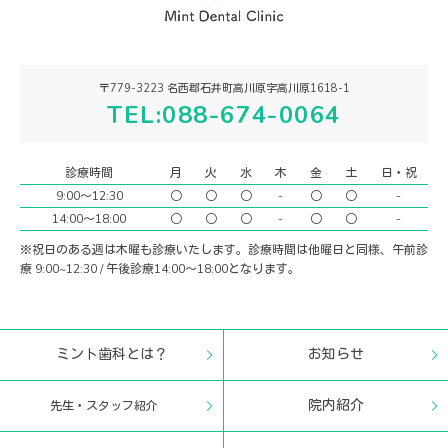
〒779-3223 名西郡石井町高川原字高川原1618-1
TEL:088-674-0064
診療時間
月
火
水
木
金
土
日・祝
9:00〜12:30
○
○
○
-
○
○
-
14:00〜18:00
○
○
○
-
○
○
-
※祝日のある週は木曜も診療いたします。診療時間は他曜日と同様、午前診
療 9:00~12:30 / 午後診療14:00〜18:00となります。
ミント歯科とは？
お知らせ
院内紹介
先生・スタッフ紹介