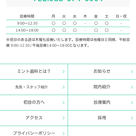
診療時間
月
火
水
木
金
土
日・祝
9:00〜12:30
○
○
○
-
○
○
-
14:00〜18:00
○
○
○
-
○
○
-
※祝日のある週は木曜も診療いたします。診療時間は他曜日と同様、午前診
療 9:00~12:30 / 午後診療14:00〜18:00となります。
ミント歯科とは？
お知らせ
院内紹介
先生・スタッフ紹介
初診の方へ
診療案内
アクセス
採用
プライバシーポリシー