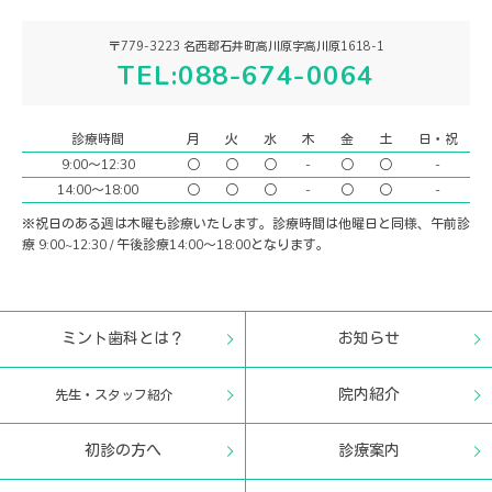
〒779-3223 名西郡石井町高川原字高川原1618-1
TEL:088-674-0064
診療時間
月
火
水
木
金
土
日・祝
9:00〜12:30
○
○
○
-
○
○
-
14:00〜18:00
○
○
○
-
○
○
-
※祝日のある週は木曜も診療いたします。診療時間は他曜日と同様、午前診
療 9:00~12:30 / 午後診療14:00〜18:00となります。
ミント歯科とは？
お知らせ
院内紹介
先生・スタッフ紹介
初診の方へ
診療案内